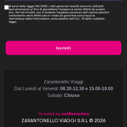
Ai sensi della legge 196/2003, i dati personali raccolti saranno utilizzati
esclusivamente al fine di permettere l'accesso ai servizi offerti da questo
sito. Per tali finalità non è richiesto l'esplicito consenso dell'utente poichè il
trattamento verrà effettuato in modo da garantire comunque la
riservatezza delle informazioni, come previsto dall'art. 15 della suddetta
legge.
Iscriviti
Zarantonello Viaggi
Dal Lunedi al Venerdi:
08.30-12.30 e 15.00-19.00
Sabato:
Chiuso
Created by
netEvolution
ZARANTONELLO VIAGGI S.R.L ©
2026